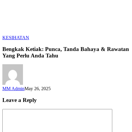
Bengkak
KESIHATAN
Ketiak:
Punca,
Bengkak Ketiak: Punca, Tanda Bahaya & Rawatan
Tanda
Yang Perlu Anda Tahu
Bahaya
&
Rawatan
Yang
Perlu
Anda
MM Admin
May 26, 2025
Tahu
Leave a Reply