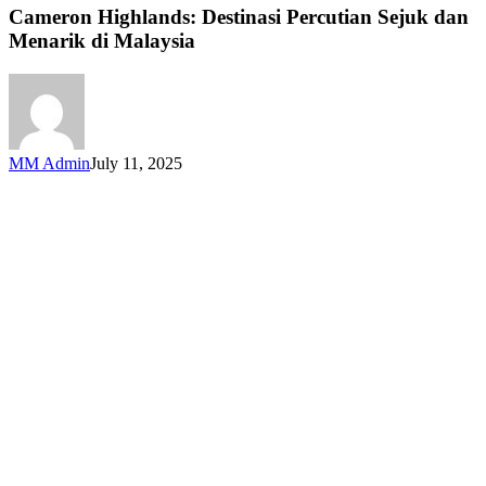
Destinasi
Cameron Highlands: Destinasi Percutian Sejuk dan
Percutian
Menarik di Malaysia
Sejuk
dan
Menarik
di
Malaysia
MM Admin
July 11, 2025