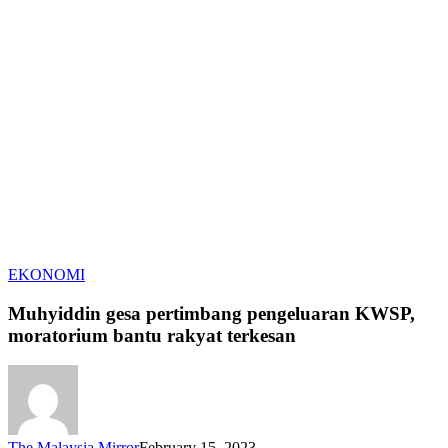
Muhyiddin
EKONOMI
gesa
pertimbang
Muhyiddin gesa pertimbang pengeluaran KWSP,
pengeluaran
moratorium bantu rakyat terkesan
KWSP,
moratorium
bantu
rakyat
terkesan
The Malaysia Mirror
February 15, 2023