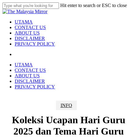
Skip
Hit enter to search or ESC to close
to
Close
main
Search
content
search
Menu
UTAMA
CONTACT US
ABOUT US
DISCLAIMER
PRIVACY POLICY
search
UTAMA
CONTACT US
ABOUT US
DISCLAIMER
PRIVACY POLICY
INFO
Koleksi Ucapan Hari Guru
2025 dan Tema Hari Guru