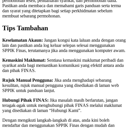
permohonan lesen, pendaftaran syarikat, dan permohonan dana.
Pastikan anda membaca dan memahami garis panduan serta terma
dan syarat yang ditetapkan bagi setiap perkhidmatan sebelum
membuat sebarang permohonan. ​
Tips Tambahan
Keselamatan Akaun:
Jangan kongsi kata laluan anda dengan orang
lain dan pastikan anda log keluar selepas selesai menggunakan
SPPIK Finas, terutamanya jika anda menggunakan komputer awam.​
Kemaskini Maklumat:
Sentiasa kemaskini maklumat peribadi dan
syarikat anda bagi memastikan komunikasi yang efektif antara anda
dan pihak FINAS.​
Rujuk Manual Pengguna:
Jika anda menghadapi sebarang
kesulitan, rujuk manual pengguna yang disediakan di laman web
SPPIK untuk panduan lanjut. ​
Hubungi Pihak FINAS:
Jika masalah masih berlarutan, jangan
teragak-agak untuk menghubungi pihak FINAS melalui maklumat
yang disediakan di laman “Hubungi Kami”. ​
Dengan mengikuti langkah-langkah di atas, anda kini boleh
mendaftar dan menggunakan SPPIK Finas dengan mudah dan