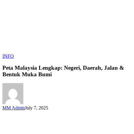
Peta
INFO
Malaysia
Lengkap:
Peta Malaysia Lengkap: Negeri, Daerah, Jalan &
Negeri,
Bentuk Muka Bumi
Daerah,
Jalan
&
Bentuk
Muka
Bumi
MM Admin
July 7, 2025