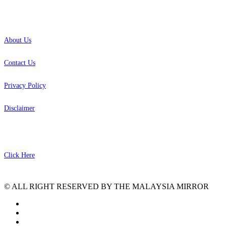
INFO
About Us
Contact Us
Privacy Policy
Disclaimer
SITEMAP
Click Here
© ALL RIGHT RESERVED BY THE MALAYSIA MIRROR
facebook
instagram
tiktok