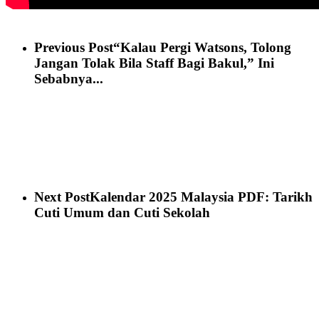
Previous Post
“Kalau Pergi Watsons, Tolong
Jangan Tolak Bila Staff Bagi Bakul,” Ini
Sebabnya...
Next Post
Kalendar 2025 Malaysia PDF: Tarikh
Cuti Umum dan Cuti Sekolah