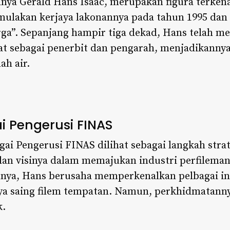
nya Gerald Hans Isaac, merupakan figura terkena
mulakan kerjaya lakonannya pada tahun 1995 da
rga”. Sepanjang hampir tiga dekad, Hans telah m
at sebagai penerbit dan pengarah, menjadikannya
h air.​
 Pengerusi FINAS
ai Pengerusi FINAS dilihat sebagai langkah stra
n visinya dalam memajukan industri perfileman
ya, Hans berusaha memperkenalkan pelbagai inis
ya saing filem tempatan. Namun, perkhidmatanny
k.