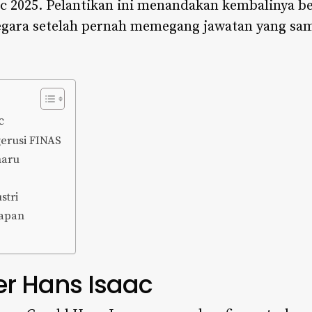
c 2025. Pelantikan ini menandakan kembalinya b
egara setelah pernah memegang jawatan yang sama
c
erusi FINAS
haru
stri
apan
er Hans Isaac