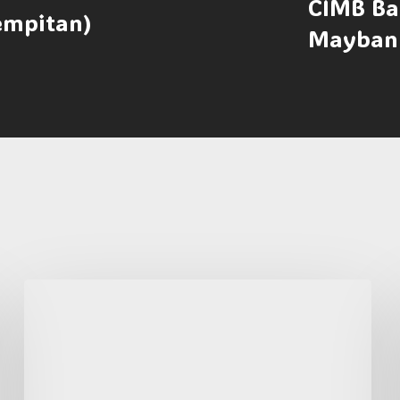
CIMB B
empitan)
Mayban
Kolej
Komuniti
Terbaik
di
Malaysia