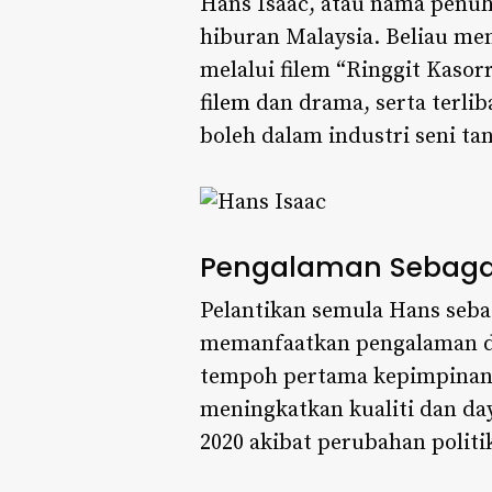
Hans Isaac, atau nama penuh
hiburan Malaysia. Beliau me
melalui filem “Ringgit Kasor
filem
dan drama, serta terlib
boleh dalam industri seni tana
Pengalaman Sebagai
Pelantikan semula Hans sebag
memanfaatkan pengalaman da
tempoh pertama kepimpinann
meningkatkan kualiti dan da
2020 akibat perubahan politi