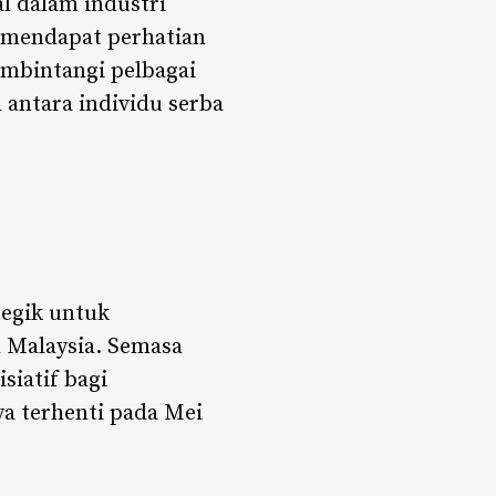
l dalam industri
n mendapat perhatian
embintangi pelbagai
 antara individu serba
tegik untuk
 Malaysia. Semasa
iatif bagi
a terhenti pada Mei