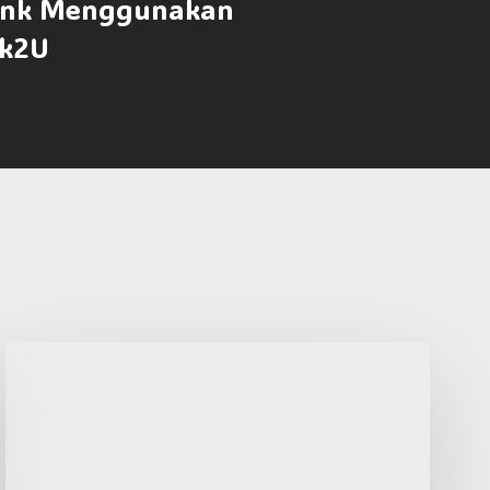
ank Menggunakan
k2U
Sangobion:
Kebaikan,
Cara
Pengambilan
&