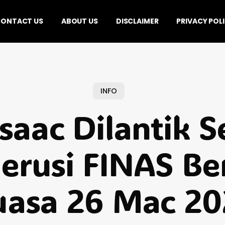
ONTACT US
ABOUT US
DISCLAIMER
PRIVACY POL
INFO
saac Dilantik 
erusi FINAS Be
uasa 26 Mac 20