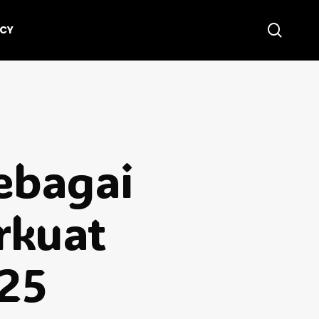
searc
ICY
Sebagai
rkuat
25