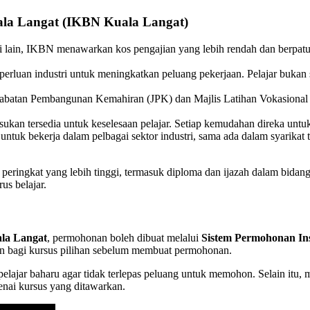
ala Langat
(IKBN Kuala Langat)
 lain, IKBN menawarkan kos pengajian yang lebih rendah dan berpatut
rluan industri untuk meningkatkan peluang pekerjaan. Pelajar bukan sah
oleh Jabatan Pembangunan Kemahiran (JPK) dan Majlis Latihan Vokasi
an tersedia untuk keselesaan pelajar. Setiap kemudahan direka untuk
uk bekerja dalam pelbagai sektor industri, sama ada dalam syarikat 
e peringkat yang lebih tinggi, termasuk diploma dan ijazah dalam bidan
us belajar.
ala Langat
, permohonan boleh dibuat melalui
Sistem Permohonan In
an bagi kursus pilihan sebelum membuat permohonan.
lajar baharu agar tidak terlepas peluang untuk memohon. Selain itu, me
nai kursus yang ditawarkan.