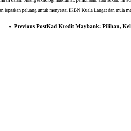
hiran dalam bidang teknologi maklumat, pembinaan, atau sukan, ini ad
an lepaskan peluang untuk menyertai IKBN Kuala Langat dan mula me
Previous Post
Kad Kredit Maybank: Pilihan, Ke