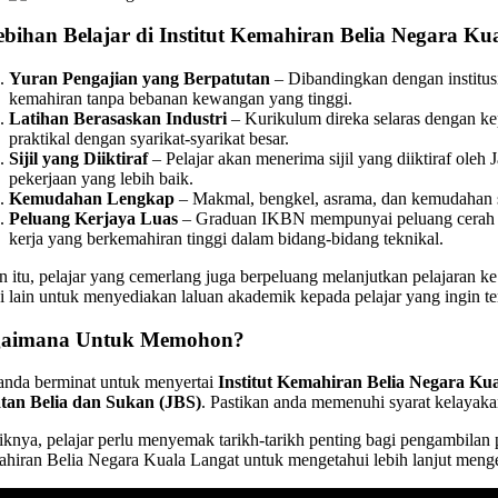
ebihan Belajar di Institut Kemahiran Belia Negara Ku
Yuran Pengajian yang Berpatutan
– Dibandingkan dengan institusi
kemahiran tanpa bebanan kewangan yang tinggi.
Latihan Berasaskan Industri
– Kurikulum direka selaras dengan kepe
praktikal dengan syarikat-syarikat besar.
Sijil yang Diiktiraf
– Pelajar akan menerima sijil yang diiktiraf 
pekerjaan yang lebih baik.
Kemudahan Lengkap
– Makmal, bengkel, asrama, dan kemudahan suk
Peluang Kerjaya Luas
– Graduan IKBN mempunyai peluang cerah unt
kerja yang berkemahiran tinggi dalam bidang-bidang teknikal.
in itu, pelajar yang cemerlang juga berpeluang melanjutkan pelajaran k
i lain untuk menyediakan laluan akademik kepada pelajar yang ingin ter
aimana Untuk Memohon?
 anda berminat untuk menyertai
Institut Kemahiran Belia Negara Ku
tan Belia dan Sukan (JBS)
. Pastikan anda memenuhi syarat kelayak
knya, pelajar perlu menyemak tarikh-tarikh penting bagi pengambilan pe
hiran Belia Negara Kuala Langat untuk mengetahui lebih lanjut menge