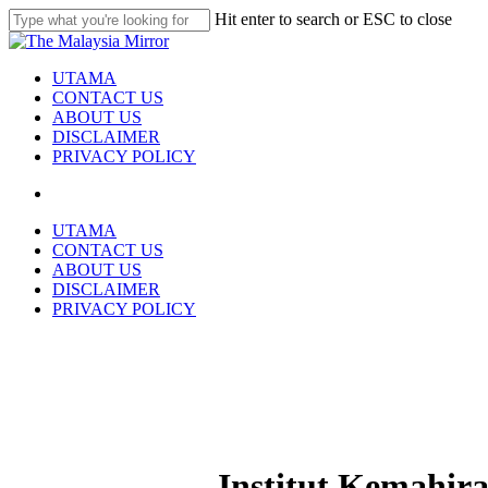
Skip
Hit enter to search or ESC to close
to
Close
main
Search
content
search
Menu
UTAMA
CONTACT US
ABOUT US
DISCLAIMER
PRIVACY POLICY
search
UTAMA
CONTACT US
ABOUT US
DISCLAIMER
PRIVACY POLICY
Institut Kemahira