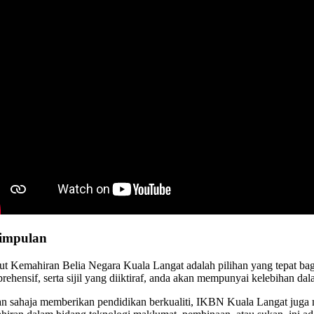
impulan
itut Kemahiran Belia Negara Kuala Langat adalah pilihan yang tepat ba
ehensif, serta sijil yang diiktiraf, anda akan mempunyai kelebihan dal
n sahaja memberikan pendidikan berkualiti, IKBN Kuala Langat juga m