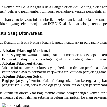
itut Kemahiran Belia Negara Kuala Langat terletak di Banting, Selango
usif, pelajar dapat memberi tumpuan sepenuhnya kepada pembelajaran 
dahan yang lengkap ini memberikan kelebihan kepada pelajar kerana me
ekitaran yang selesa menjadikan IKBN Kuala Langat sebagai tempat pe
sus Yang Ditawarkan
itut Kemahiran Belia Negara Kuala Langat menawarkan pelbagai kursus 
Jabatan Teknologi Maklumat
Kursus yang ditawarkan dalam jabatan ini memberi fokus kepada kem
Pelajar akan diajar asas teknologi digital yang penting dalam dunia mo
Jabatan Teknologi Awam
Jabatan ini menawarkan kursus yang berkaitan dengan pembinaan dan p
kejuruteraan awam, termasuk kerja-kerja struktur dan penyelenggara
Jabatan Teknologi Sukan
Bagi pelajar yang berminat dalam bidang sukan dan kecergasan, jabat
pengurusan sukan, serta teknologi yang berkaitan dengan perkemban
a kursus ini direka khas bagi membekalkan pelajar dengan kemahiran pr
jar mendapat pengalaman sebenar sebelum melangkah ke alam pekerjaa