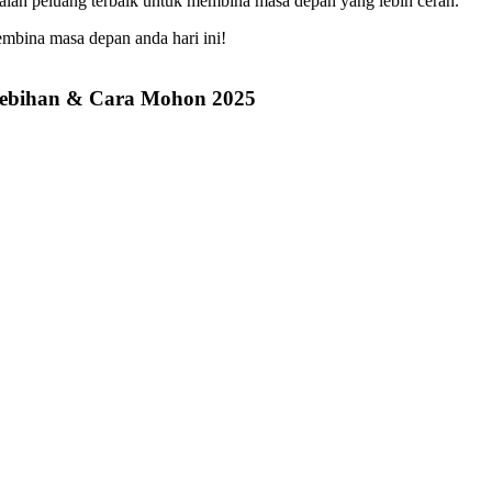
alah peluang terbaik untuk membina masa depan yang lebih cerah.
mbina masa depan anda hari ini!
lebihan & Cara Mohon 2025