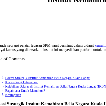
 anda seorang pelajar lepasan SPM yang berminat dalam bidang
kemahi
agai kursus yang ditawarkan, institut ini menyediakan platform untuk
e of Contents
Lokasi Strategik Institut Kemahiran Belia Negara Kuala Langat
Kursus Yang Ditawarkan
Kelebihan Belajar di Institut Kemahiran Belia Negara Kuala Langat (IKB
Bagaimana Untuk Memohon?
Kesimpulan
asi Strategik
Institut Kemahiran Belia Negara Kuala 