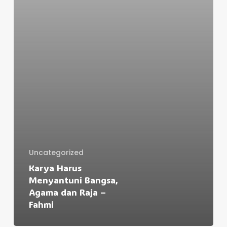
Uncategorized
Karya Harus
Menyantuni Bangsa,
Agama dan Raja –
Fahmi