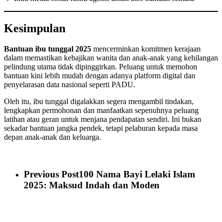
Kesimpulan
Bantuan ibu tunggal 2025
mencerminkan komitmen kerajaan
dalam memastikan kebajikan wanita dan anak-anak yang kehilangan
pelindung utama tidak dipinggirkan. Peluang untuk memohon
bantuan kini lebih mudah dengan adanya platform digital dan
penyelarasan data nasional seperti PADU.
Oleh itu, ibu tunggal digalakkan segera mengambil tindakan,
lengkapkan permohonan dan manfaatkan sepenuhnya peluang
latihan atau geran untuk menjana pendapatan sendiri. Ini bukan
sekadar bantuan jangka pendek, tetapi pelaburan kepada masa
depan anak-anak dan keluarga.
Previous Post
100 Nama Bayi Lelaki Islam
2025: Maksud Indah dan Moden