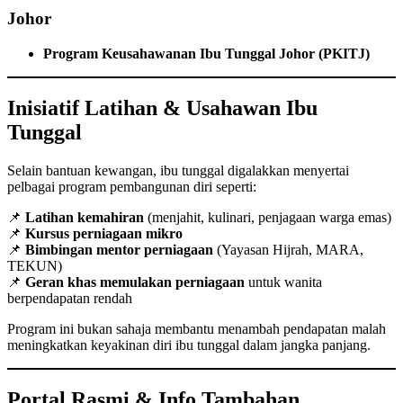
Johor
Program Keusahawanan Ibu Tunggal Johor (PKITJ)
Inisiatif Latihan & Usahawan Ibu
Tunggal
Selain bantuan kewangan, ibu tunggal digalakkan menyertai
pelbagai program pembangunan diri seperti:
📌
Latihan kemahiran
(menjahit, kulinari, penjagaan warga emas)
📌
Kursus perniagaan mikro
📌
Bimbingan mentor perniagaan
(Yayasan Hijrah, MARA,
TEKUN)
📌
Geran khas memulakan perniagaan
untuk wanita
berpendapatan rendah
Program ini bukan sahaja membantu menambah pendapatan malah
meningkatkan keyakinan diri ibu tunggal dalam jangka panjang.
Portal Rasmi & Info Tambahan