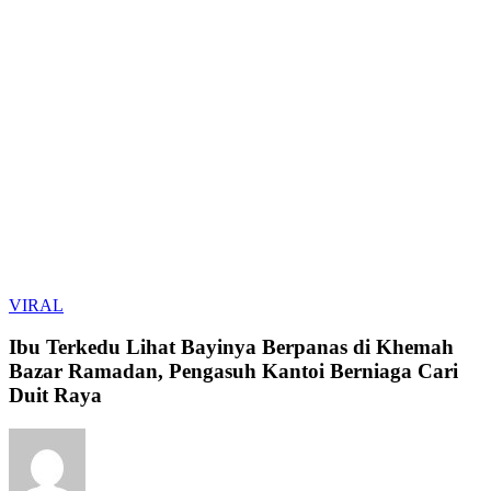
Ibu
VIRAL
Terkedu
Lihat
Ibu Terkedu Lihat Bayinya Berpanas di Khemah
Bayinya
Bazar Ramadan, Pengasuh Kantoi Berniaga Cari
Berpanas
Duit Raya
di
Khemah
Bazar
Ramadan,
Pengasuh