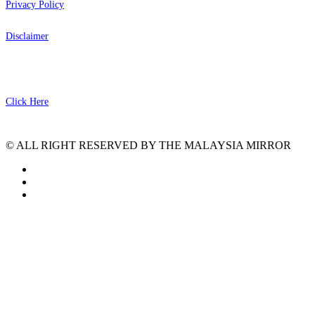
Privacy Policy
Disclaimer
SITEMAP
Click Here
© ALL RIGHT RESERVED BY THE MALAYSIA MIRROR
facebook
instagram
tiktok