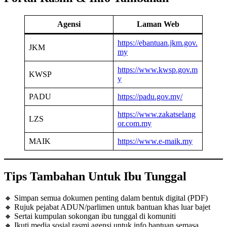
Agensi
Laman Web
https://ebantuan.jkm.gov.
JKM
my
https://www.kwsp.gov.m
KWSP
y
PADU
https://padu.gov.my/
https://www.zakatselang
LZS
or.com.my
MAIK
https://www.e-maik.my
Tips Tambahan Untuk Ibu Tunggal
🔸 Simpan semua dokumen penting dalam bentuk digital (PDF)
🔸 Rujuk pejabat ADUN/parlimen untuk bantuan khas luar bajet
🔸 Sertai kumpulan sokongan ibu tunggal di komuniti
🔸 Ikuti media sosial rasmi agensi untuk info bantuan semasa