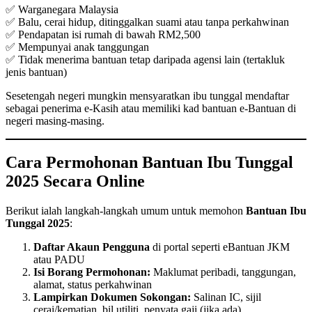
✅ Warganegara Malaysia
✅ Balu, cerai hidup, ditinggalkan suami atau tanpa perkahwinan
✅ Pendapatan isi rumah di bawah RM2,500
✅ Mempunyai anak tanggungan
✅ Tidak menerima bantuan tetap daripada agensi lain (tertakluk
jenis bantuan)
Sesetengah negeri mungkin mensyaratkan ibu tunggal mendaftar
sebagai penerima e-Kasih atau memiliki kad bantuan e-Bantuan di
negeri masing-masing.
Cara Permohonan Bantuan Ibu Tunggal
2025 Secara Online
Berikut ialah langkah-langkah umum untuk memohon
Bantuan Ibu
Tunggal 2025
:
Daftar Akaun Pengguna
di portal seperti eBantuan JKM
atau PADU
Isi Borang Permohonan:
Maklumat peribadi, tanggungan,
alamat, status perkahwinan
Lampirkan Dokumen Sokongan:
Salinan IC, sijil
cerai/kematian, bil utiliti, penyata gaji (jika ada)