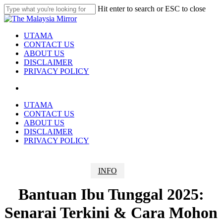
Skip
Hit enter to search or ESC to close
to
Close
main
Search
content
search
Menu
UTAMA
CONTACT US
ABOUT US
DISCLAIMER
PRIVACY POLICY
search
UTAMA
CONTACT US
ABOUT US
DISCLAIMER
PRIVACY POLICY
INFO
Bantuan Ibu Tunggal 2025:
Senarai Terkini & Cara Mohon