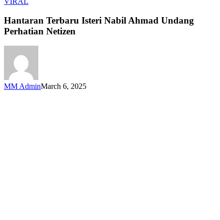
Hantaran
VIRAL
Terbaru
Isteri
Hantaran Terbaru Isteri Nabil Ahmad Undang
Nabil
Perhatian Netizen
Ahmad
Undang
Perhatian
Netizen
MM Admin
March 6, 2025