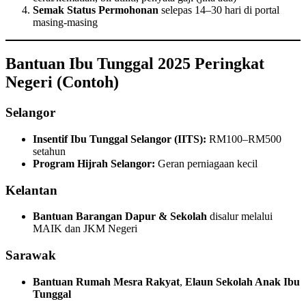
Semak Status Permohonan
selepas 14–30 hari di portal
masing-masing
Bantuan Ibu Tunggal 2025 Peringkat
Negeri (Contoh)
Selangor
Insentif Ibu Tunggal Selangor (IITS):
RM100–RM500
setahun
Program Hijrah Selangor:
Geran perniagaan kecil
Kelantan
Bantuan Barangan Dapur & Sekolah
disalur melalui
MAIK dan JKM Negeri
Sarawak
Bantuan Rumah Mesra Rakyat
,
Elaun Sekolah Anak Ibu
Tunggal