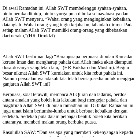
Di awal Ramadan ini, Allah SWT membelenggu syaitan-syaitan,
pintu neraka ditutup, pintu syurga pula dibuka seluas-luasnya dan
Allah SWT menyeru, “Wahai orang yang menginginkan kebaikan,
datanglah. Wahai orang yang ingin kejahatan, tahanlah dirimu. Pada
setiap malam Allah SWT memiliki orang-orang yang dibebaskan
dari neraka,”(HR Tirmidzi).
Allah SWT berfirman lagi “Barangsiapa berpuasa dibulan Ramadan
kerana Iman dan mengharap pahala dari Allah maka akan diampuni
dosa-dosanya yang telah lalu,” (HR Bukhari dan Muslim). Begitu
besar nikmat Allah SWT kurniakan untuk kita rebut pahala ini.
Namun persoalannya adakah kita telah bersiap-sedia untuk mengejar
ganjaran Allah SWT ini?
Berpuasa, solat terawih, membaca Al-Quran dan tadarus, berdoa
antara amalan yang boleh kita lakukan bagi mengejar pahala dan
maghfirah Allah SWT di bulan ramadhan ini. Di bulan Ramadan ini
juga umat Islam berlumba-lumba untuk berbuat kebaikan dengan
sedekah. Sedekah pula dalam pelbagai bentuk boleh kita berikan
antaranya, memberi makan orang berbuka puasa.
Rasulullah SAW: “Dan sesiapa yang memberi kekenyangan kepada