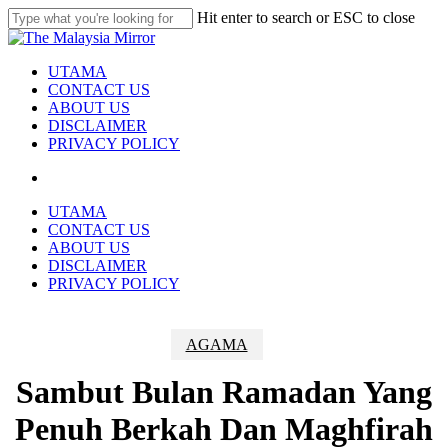
Skip
Hit enter to search or ESC to close
to
Close
main
Search
content
search
Menu
UTAMA
CONTACT US
ABOUT US
DISCLAIMER
PRIVACY POLICY
search
UTAMA
CONTACT US
ABOUT US
DISCLAIMER
PRIVACY POLICY
AGAMA
Sambut Bulan Ramadan Yang
Penuh Berkah Dan Maghfirah