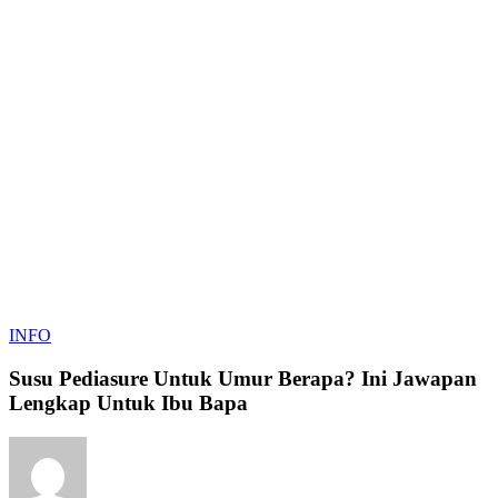
Susu
INFO
Pediasure
Untuk
Susu Pediasure Untuk Umur Berapa? Ini Jawapan
Umur
Lengkap Untuk Ibu Bapa
Berapa?
Ini
Jawapan
Lengkap
Untuk