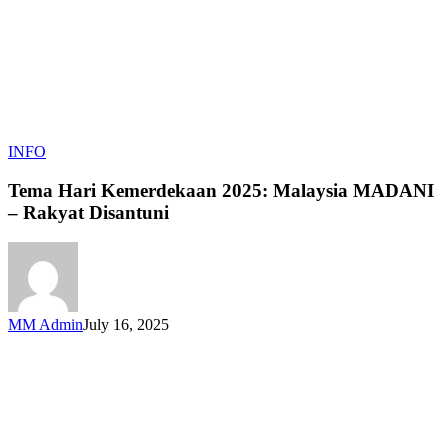
Tema
INFO
Hari
Kemerdekaan
Tema Hari Kemerdekaan 2025: Malaysia MADANI
2025:
– Rakyat Disantuni
Malaysia
MADANI
–
Rakyat
Disantuni
MM Admin
July 16, 2025