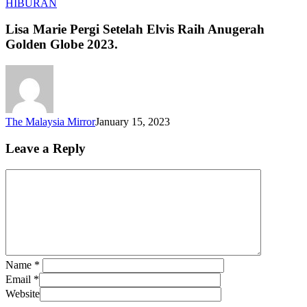
Lisa
HIBURAN
Marie
Pergi
Lisa Marie Pergi Setelah Elvis Raih Anugerah
Setelah
Golden Globe 2023.
Elvis
Raih
Anugerah
Golden
Globe
2023.
The Malaysia Mirror
January 15, 2023
Leave a Reply
Name
*
Email
*
Website