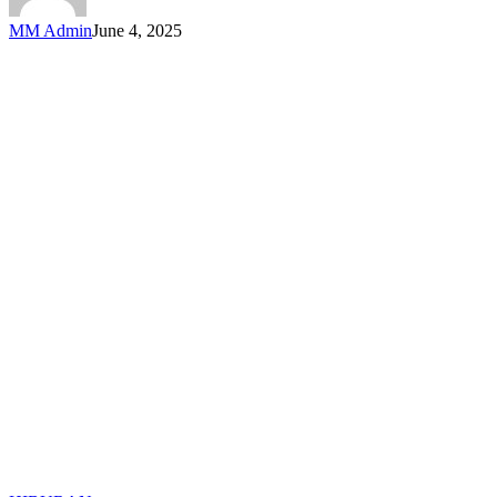
Ibu
MM Admin
June 4, 2025
Bapa