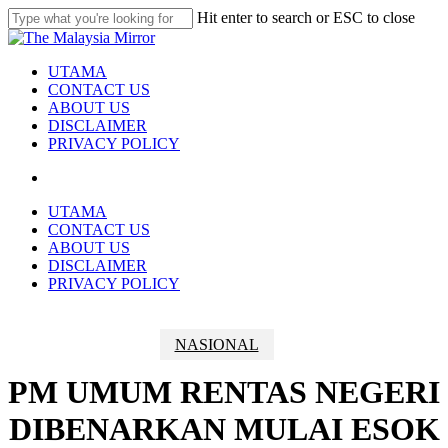
Skip
Hit enter to search or ESC to close
to
Close
main
Search
content
search
Menu
UTAMA
CONTACT US
ABOUT US
DISCLAIMER
PRIVACY POLICY
search
UTAMA
CONTACT US
ABOUT US
DISCLAIMER
PRIVACY POLICY
NASIONAL
PM UMUM RENTAS NEGERI
DIBENARKAN MULAI ESOK