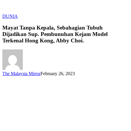
Mayat
DUNIA
Tanpa
Kepala,
Mayat Tanpa Kepala, Sebahagian Tubuh
Sebahagian
Dijadikan Sup. Pembunuhan Kejam Model
Tubuh
Terkenal Hong Kong, Abby Choi.
Dijadikan
Sup.
Pembunuhan
Kejam
Model
Terkenal
The Malaysia Mirror
February 26, 2023
Hong
Kong,
Abby
Choi.