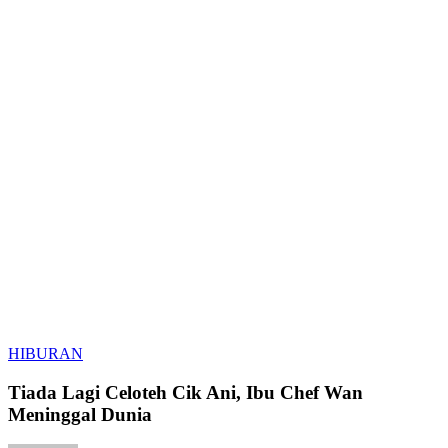
Tiada
HIBURAN
Lagi
Celoteh
Tiada Lagi Celoteh Cik Ani, Ibu Chef Wan
Cik
Meninggal Dunia
Ani,
Ibu