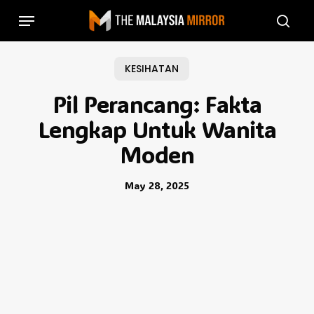
Skip
Menu
to
sear
main
content
KESIHATAN
Pil Perancang: Fakta
Lengkap Untuk Wanita
Moden
May 28, 2025