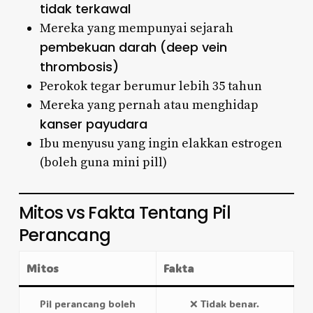
tidak terkawal
Mereka yang mempunyai sejarah
pembekuan darah (deep vein
thrombosis)
Perokok tegar berumur lebih 35 tahun
Mereka yang pernah atau menghidap
kanser payudara
Ibu menyusu yang ingin elakkan estrogen
(boleh guna mini pill)
Mitos vs Fakta Tentang Pil
Perancang
Mitos
Fakta
Pil perancang boleh
❌ Tidak benar.