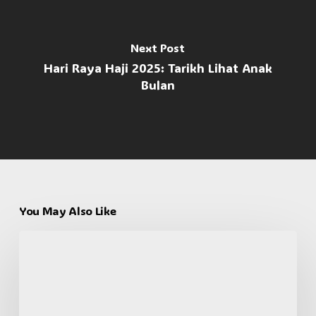
Next Post
Hari Raya Haji 2025: Tarikh Lihat Anak
Bulan
You May Also Like
Pelajar
Tahun
3
Maut
Digilis