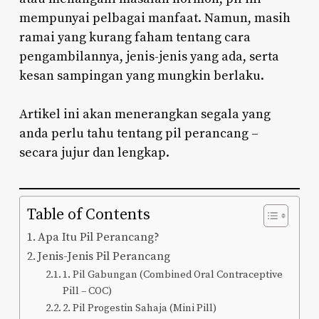
mempunyai pelbagai manfaat. Namun, masih
ramai yang kurang faham tentang cara
pengambilannya, jenis-jenis yang ada, serta
kesan sampingan yang mungkin berlaku.
Artikel ini akan menerangkan segala yang
anda perlu tahu tentang pil perancang –
secara jujur dan lengkap.
Table of Contents
Apa Itu Pil Perancang?
Jenis-Jenis Pil Perancang
1. Pil Gabungan (Combined Oral Contraceptive
Pill – COC)
2. Pil Progestin Sahaja (Mini Pill)