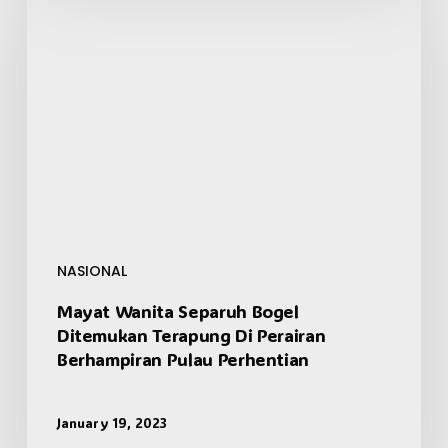
Wanita
Separuh
Bogel
Ditemukan
Terapung
Di
Perairan
Berhampiran
Pulau
Perhentian
NASIONAL
Mayat Wanita Separuh Bogel
Ditemukan Terapung Di Perairan
Berhampiran Pulau Perhentian
January 19, 2023