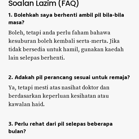
Soalan Lazim (FAQ)
1. Bolehkah saya berhenti ambil pil bila-bila
masa?
Boleh, tetapi anda perlu faham bahawa
kesuburan boleh kembali serta-merta. Jika
tidak bersedia untuk hamil, gunakan kaedah
lain selepas berhenti.
2. Adakah pil perancang sesuai untuk remaja?
Ya, tetapi mesti atas nasihat doktor dan
berdasarkan keperluan kesihatan atau
kawalan haid.
3. Perlu rehat dari pil selepas beberapa
bulan?