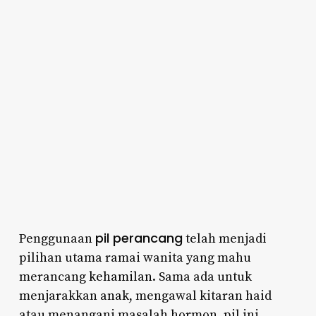
pil perancang
Penggunaan
telah menjadi
pilihan utama ramai wanita yang mahu
merancang
kehamilan
. Sama ada untuk
menjarakkan
anak
, mengawal kitaran haid
atau menangani masalah hormon, pil ini