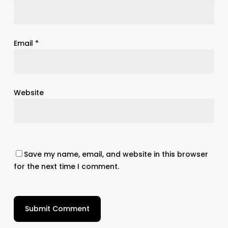
Email
*
Website
Save my name, email, and website in this browser
for the next time I comment.