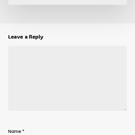
Leave a Reply
Name
*