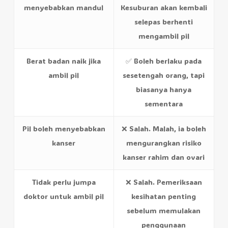
menyebabkan mandul
Kesuburan akan kembali
selepas berhenti
mengambil pil
Berat badan naik jika
✅ Boleh berlaku pada
ambil pil
sesetengah orang, tapi
biasanya hanya
sementara
Pil boleh menyebabkan
❌ Salah. Malah, ia boleh
kanser
mengurangkan risiko
kanser rahim dan ovari
Tidak perlu jumpa
❌ Salah. Pemeriksaan
doktor untuk ambil pil
kesihatan penting
sebelum memulakan
penggunaan