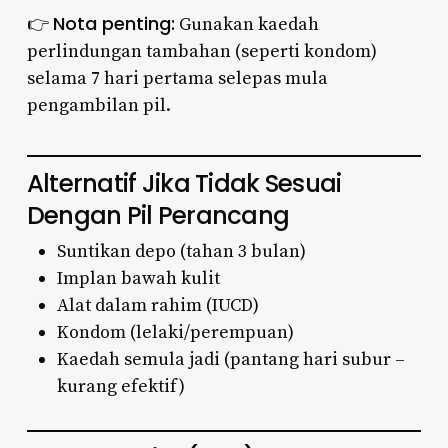
Nota penting:
👉
Gunakan kaedah
perlindungan tambahan (seperti kondom)
selama 7 hari pertama selepas mula
pengambilan pil.
Alternatif Jika Tidak Sesuai
Dengan Pil Perancang
Suntikan depo (tahan 3 bulan)
Implan bawah kulit
Alat dalam rahim (IUCD)
Kondom (lelaki/perempuan)
Kaedah semula jadi (pantang hari subur –
kurang efektif)