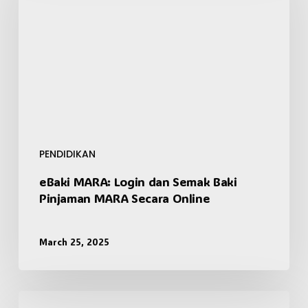
dan
Semak
Baki
Pinjaman
MARA
Secara
Online
PENDIDIKAN
eBaki MARA: Login dan Semak Baki
Pinjaman MARA Secara Online
March 25, 2025
Mayat