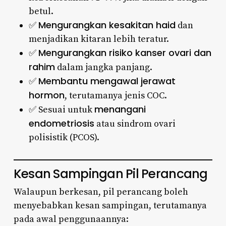
betul.
Mengurangkan kesakitan haid
✅
dan
menjadikan kitaran lebih teratur.
Mengurangkan risiko kanser ovari dan
✅
rahim
dalam jangka panjang.
Membantu mengawal jerawat
✅
hormon
, terutamanya jenis COC.
menangani
✅ Sesuai untuk
endometriosis
atau sindrom ovari
polisistik (PCOS).
Kesan Sampingan Pil Perancang
Walaupun berkesan, pil perancang boleh
menyebabkan kesan sampingan, terutamanya
pada awal penggunaannya: