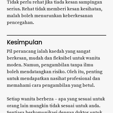
Tidak perlu rehat jika tiada kesan sampingan
serius. Rehat tidak memberi kesan kesihatan,
malah boleh menurunkan keberkesanan
pencegahan.
Kesimpulan
Pil perancang ialah kaedah yang sangat
berkesan, mudah dan fleksibel untuk wanita
moden. Namun, pengambilan tanpa ilmu
boleh mendatangkan risiko. Oleh itu, penting
untuk mendapatkan nasihat profesional dan
memahami cara pengambilan yang betul.
Setiap wanita berbeza – apa yang sesuai untuk
orang lain mungkin tidak sesuai untuk anda.
Sentiasa berkomunikasi dengan doktor untuk