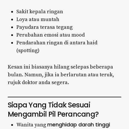
Sakit kepala ringan
Loya atau muntah
Payudara terasa tegang
Perubahan emosi atau mood
Pendarahan ringan di antara haid
(spotting)
Kesan ini biasanya hilang selepas beberapa
bulan. Namun, jika ia berlarutan atau teruk,
rujuk doktor anda segera.
Siapa Yang Tidak Sesuai
Mengambil Pil Perancang?
menghidap darah tinggi
Wanita yang