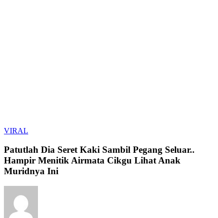
Patutlah
VIRAL
Dia
Seret
Patutlah Dia Seret Kaki Sambil Pegang Seluar..
Kaki
Hampir Menitik Airmata Cikgu Lihat Anak
Sambil
Muridnya Ini
Pegang
Seluar..
Hampir
Menitik
Airmata
Cikgu