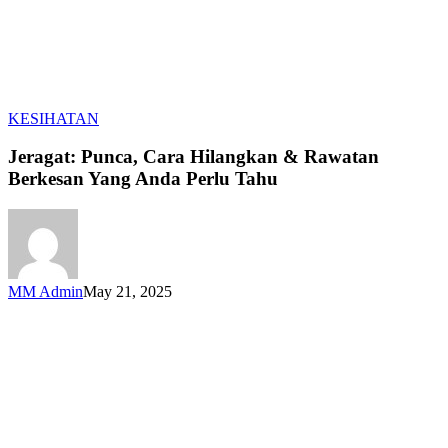
Jeragat:
KESIHATAN
Punca,
Cara
Jeragat: Punca, Cara Hilangkan & Rawatan
Hilangkan
Berkesan Yang Anda Perlu Tahu
&
Rawatan
Berkesan
Yang
Anda
Perlu
MM Admin
May 21, 2025
Tahu