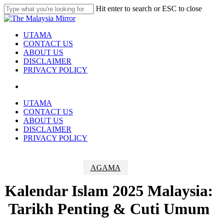
Skip
Hit enter to search or ESC to close
to
Close
main
Search
content
search
Menu
UTAMA
CONTACT US
ABOUT US
DISCLAIMER
PRIVACY POLICY
search
UTAMA
CONTACT US
ABOUT US
DISCLAIMER
PRIVACY POLICY
AGAMA
Kalendar Islam 2025 Malaysia:
Tarikh Penting & Cuti Umum