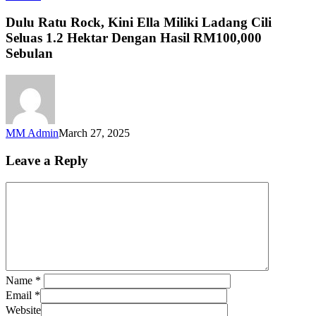
Ratu
Rock,
Dulu Ratu Rock, Kini Ella Miliki Ladang Cili
Kini
Seluas 1.2 Hektar Dengan Hasil RM100,000
Ella
Sebulan
Miliki
Ladang
Cili
Seluas
1.2
Hektar
MM Admin
March 27, 2025
Dengan
Hasil
Leave a Reply
RM100,000
Sebulan
Name
*
Email
*
Website