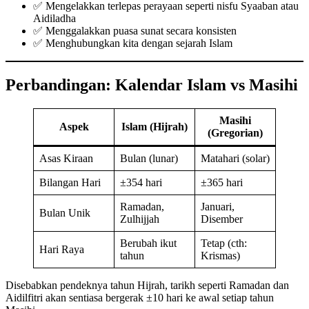
✅ Mengelakkan terlepas perayaan seperti nisfu Syaaban atau
Aidiladha
✅ Menggalakkan puasa sunat secara konsisten
✅ Menghubungkan kita dengan sejarah Islam
Perbandingan: Kalendar Islam vs Masihi
Masihi
Aspek
Islam (Hijrah)
(Gregorian)
Asas Kiraan
Bulan (lunar)
Matahari (solar)
Bilangan Hari
±354 hari
±365 hari
Ramadan,
Januari,
Bulan Unik
Zulhijjah
Disember
Berubah ikut
Tetap (cth:
Hari Raya
tahun
Krismas)
Disebabkan pendeknya tahun Hijrah, tarikh seperti Ramadan dan
Aidilfitri akan sentiasa bergerak ±10 hari ke awal setiap tahun