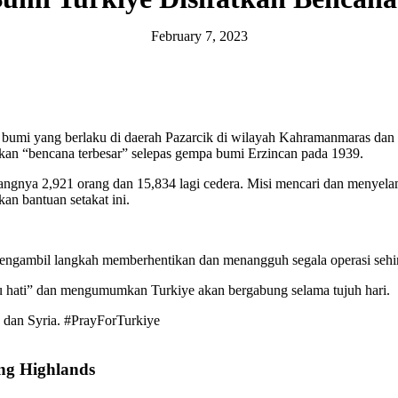
February 7, 2023
mi yang berlaku di daerah Pazarcik di wilayah Kahramanmaras dan me
kan “bencana terbesar” selepas gempa bumi Erzincan pada 1939.
gnya 2,921 orang dan 15,834 lagi cedera. Misi mencari dan menyelama
an bantuan setakat ini.
 mengambil langkah memberhentikan dan menangguh segala operasi sehin
u hati” dan mengumumkan Turkiye akan bergabung selama tujuh hari.
an dan Syria. #PrayForTurkiye
ng Highlands