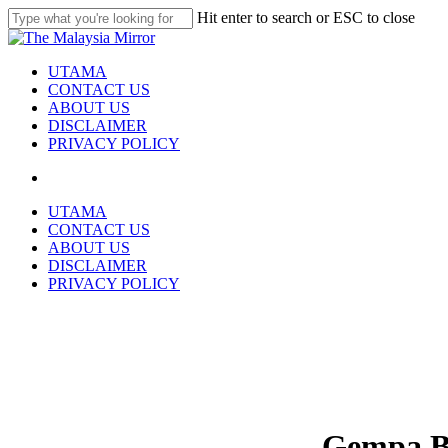
Skip
Hit enter to search or ESC to close
to
Close
main
Search
content
search
Menu
UTAMA
CONTACT US
ABOUT US
DISCLAIMER
PRIVACY POLICY
search
UTAMA
CONTACT US
ABOUT US
DISCLAIMER
PRIVACY POLICY
Gempa Bu