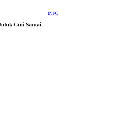
INFO
Untuk Cuti Santai
Michelle
Yeoh
Pelakon
Asia
Pertama
dinobatkan
Pelakon
Wanita
Terbaik
Oscar.