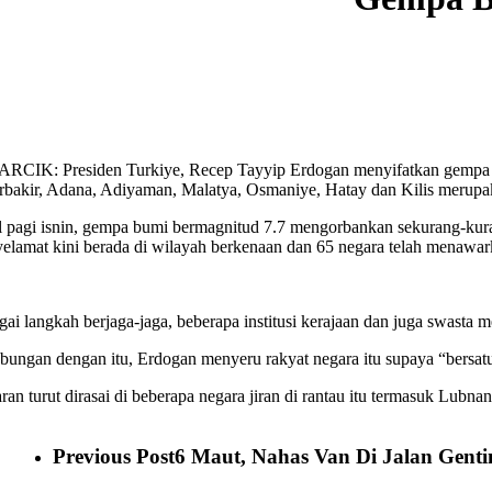
RCIK: Presiden Turkiye, Recep Tayyip Erdogan menyifatkan gempa bu
rbakir, Adana, Adiyaman, Malatya, Osmaniye, Hatay dan Kilis merupa
 pagi isnin, gempa bumi bermagnitud 7.7 mengorbankan sekurang-kuran
elamat kini berada di wilayah berkenaan dan 65 negara telah menawark
gai langkah berjaga-jaga, beberapa institusi kerajaan dan juga swasta
bungan dengan itu, Erdogan menyeru rakyat negara itu supaya “bersat
ran turut dirasai di beberapa negara jiran di rantau itu termasuk Lubn
Previous Post
6 Maut, Nahas Van Di Jalan Genti