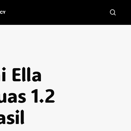
searc
ICY
 Ella
uas 1.2
sil