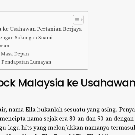
ia ke Usahawan Pertanian Berjaya
dengan Sokongan Suami
nian
n Masa Depan
r Pendapatan Lumayan
 Rock Malaysia ke Usahawan
ir, nama Ella bukanlah sesuatu yang asing. Peny
 mencipta nama sejak era 80-an dan 90-an dengan
lagu-lagu hits yang melonjakkan namanya termasuk