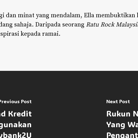
gi dan minat yang mendalam, Ella membuktikan 
idang sahaja. Daripada seorang
Ratu Rock Malaysi
nspirasi kepada ramai.
Previous Post
Next Post
ad Kredit
Rukun N
gunakan
Yang Wa
ybank2U
Pengant