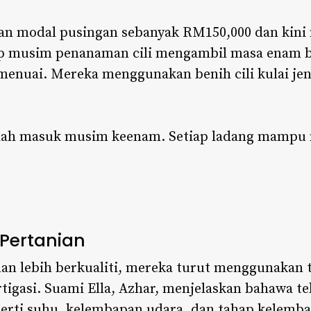
an modal pusingan sebanyak RM150,000 dan kini 
iap musim penanaman cili mengambil masa enam b
menuai. Mereka menggunakan benih cili kulai jeni
udah masuk musim keenam. Setiap ladang mampu 
 Pertanian
an lebih berkualiti, mereka turut menggunakan 
tigasi. Suami Ella, Azhar, menjelaskan bahawa te
rti suhu, kelembapan udara, dan tahap kelemba