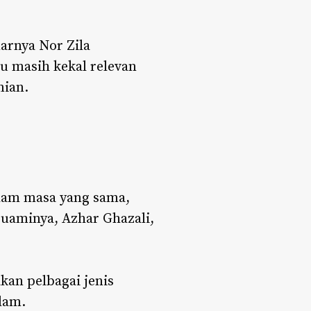
arnya Nor Zila
u masih kekal relevan
nian.
alam masa yang sama,
uaminya, Azhar Ghazali,
an pelbagai jenis
lam.