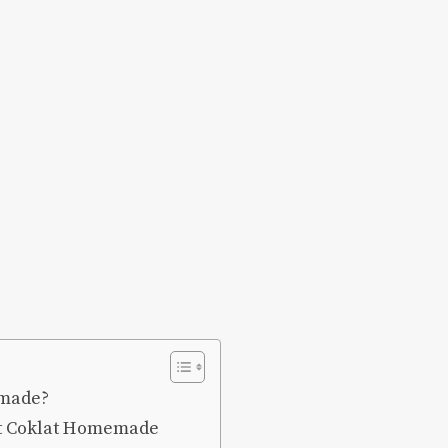
emade?
t Coklat Homemade