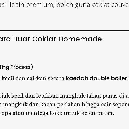
asil lebih premium, boleh guna coklat couver
ara Buat Coklat Homemade
ting Process)
kaedah double boiler
-kecil dan cairkan secara
:
riuk kecil dan letakkan mangkuk tahan panas di a
m mangkuk dan kacau perlahan hingga cair sepen
elapa atau mentega koko untuk kelembutan.