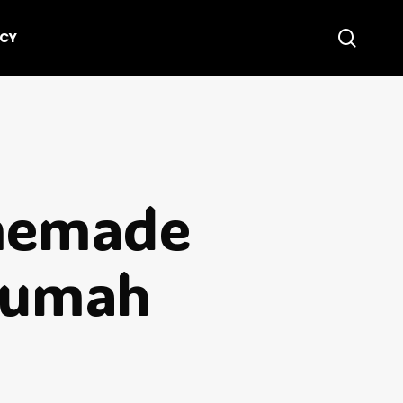
searc
ICY
omemade
Rumah