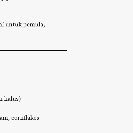
ai untuk pemula,
h halus)
am, cornflakes