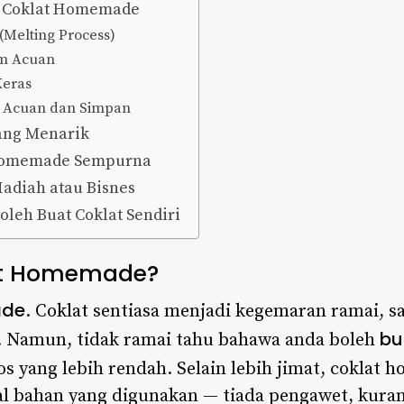
t Coklat Homemade
(Melting Process)
am Acuan
Keras
i Acuan dan Simpan
ang Menarik
 Homemade Sempurna
adiah atau Bisnes
leh Buat Coklat Sendiri
at Homemade?
ade
.
Coklat
sentiasa menjadi kegemaran ramai, sa
bu
. Namun, tidak ramai tahu bahawa anda boleh
yang lebih rendah. Selain lebih jimat, coklat
h
bahan yang digunakan — tiada pengawet, kurang