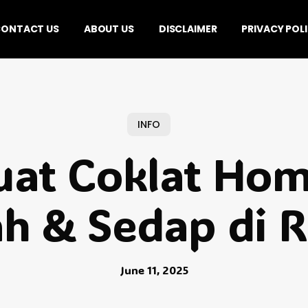
ONTACT US
ABOUT US
DISCLAIMER
PRIVACY POL
INFO
uat Coklat H
h & Sedap di 
June 11, 2025