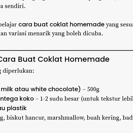
a sendiri.
cara buat coklat homemade
belajar
yang sesu
dan variasi menarik yang boleh dicuba.
Cara Buat Coklat Homemade
g diperlukan:
milk atau white chocolate)
– 500g
entega koko
– 1-2 sudu besar (untuk tekstur lebi
au plastik
, biskut hancur, marshmallow, buah kering, bad