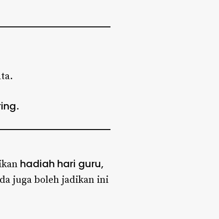
ta.
ring
.
hadiah hari guru,
dikan
 juga boleh jadikan ini